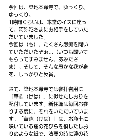
今回は、築地本願寺で、ゆっくり、
ゆっくり。
1時間くらいは、本堂のイスに座っ
て、阿弥陀さまにお相手をしていた
だいていました。
今回は（も）、たくさん愚痴を聞い
ていただいたぞぉ…（いつも聞いて
もらってすみません、あみださ
ま）。そして、そんな愚かな我が身
を、しっかりと反省。
さて、築地本願寺では参拝者用に
「華葩（けは）」に似せたしおりを
配付しています。新住職は毎回お参
りする度に、それをいただいていま
す。「華葩（けは）」は、
お浄土に
咲いている蓮の花びらを模したしお
りのような紙
で、法要の時に蓮の花