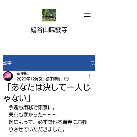
鶏谷山暁雲寺
記事
新住職
2022年12月5日
読了時間: 1分
「あなたは決して一人じ
ゃない」
今週も用務で東京に。
東京も寒かった～～～。
例によって、必ず築地本願寺にお参
りさせていただきました。