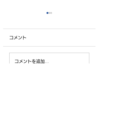
コメント
夏の奉仕作業がありま
臨時駐車場を整備
コメントを追加…
した
いただきました