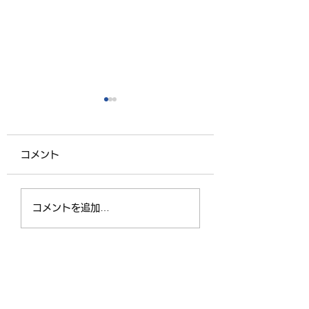
コメント
お盆のお勤め（お参
会長さんと副会長
コメントを追加…
り）が始まりました
が中四国地区仏教
会大会に参加しま