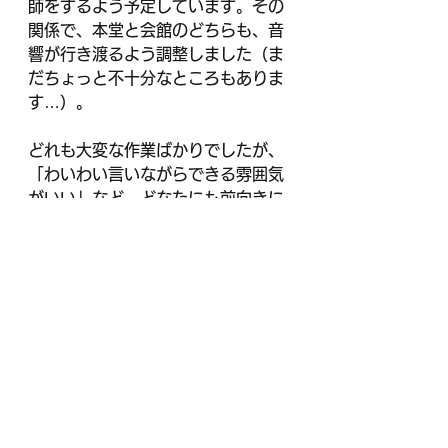
師をするよう予定しています。その
関係で、本堂と会館のどちらも、音
響が行き渡るよう調整しました（ま
だちょっと不十分なところもありま
す…）。
どれも大変な作業ばかりでしたが、
「わいわい言いながらできる雰囲気
がいい」など、どなたにも前向きに
取り組んでいただくことができ、あ
りがたい思いでした。
きょうの作業はお昼頃に終わり（お
花は終日お世話になりました）。
みんなで、黙って…ではあります
が、カレーとサラダをいっしょに頂
きました。ぬくもったし、おいしか
った！ごたそうさまでした。