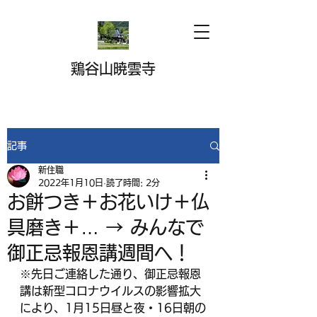
鶏谷山暁雲寺
記事
新住職
2022年1月10日
読了時間: 2分
お餅つき＋お花いけ＋仏
具磨き＋… → みんなで
御正忌報恩講週間へ！
※先日ご連絡した通り、御正忌報恩
講は新型コロナウイルスの影響拡大
により、1月15日昼と夜・16日朝の