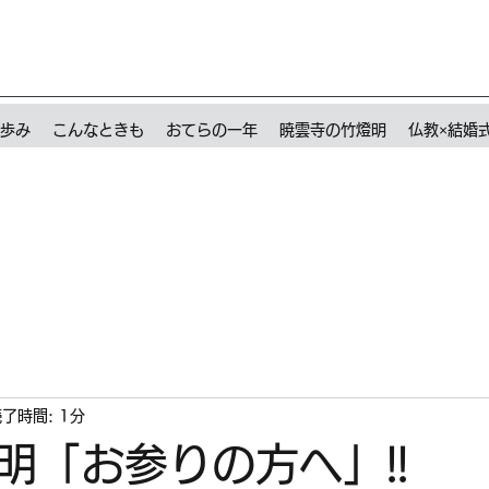
歩み
こんなときも
おてらの一年
暁雲寺の竹燈明
仏教×結婚
了時間: 1分
明「お参りの方へ」!!