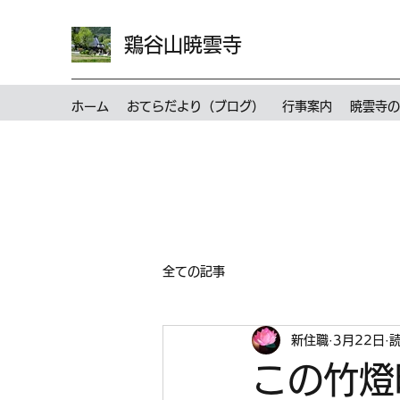
鶏谷山暁雲寺
ホーム
おてらだより（ブログ）
行事案内
暁雲寺の
全ての記事
新住職
3月22日
読
この竹燈