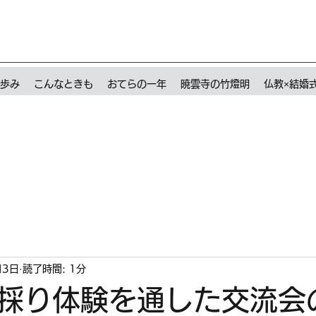
歩み
こんなときも
おてらの一年
暁雲寺の竹燈明
仏教×結婚
月3日
読了時間: 1分
採り体験を通した交流会