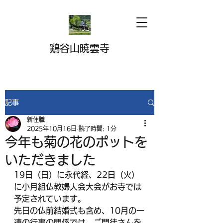
鶏谷山暁雲寺
記事
新住職
2025年10月16日
読了時間: 1分
今年も菊の花のポットを
いただきました
19日（日）に永代経、22日（火）
に小月組仏教婦人会大会がお寺では
予定されています。
先日の仏前結婚式も含め、10月の一
連の行事の関係では、ご門徒さんを