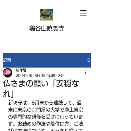
鶏谷山暁雲寺
記事
新住職
2024年9月8日
読了時間: 2分
仏さまの願い「安穏な
れ」
新坊守は、8月末から連続して、週
末に東京の宗門系の大学で浄土真宗
の専門的な研修を受けに行っていま
す。お勤めの作法や着付け方、ご法
話の方法について、みっちり鍛えて