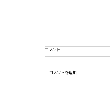
コメント
コメントを追加…
会長さんと副会長さんが中四
国地区仏教婦人会大会に参加
しました