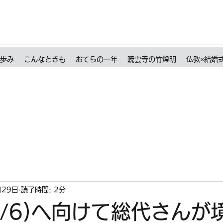
歩み
こんなときも
おてらの一年
暁雲寺の竹燈明
仏教×結婚
月29日
読了時間: 2分
7/6)へ向けて総代さんが