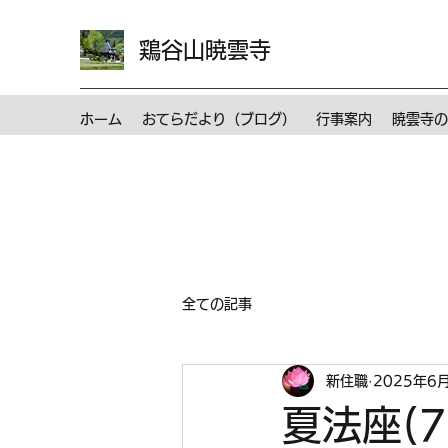
鶏谷山暁雲寺
ホーム
おてらだより（ブログ）
行事案内
暁雲寺の
全ての記事
新住職
2025年6
夏法座(