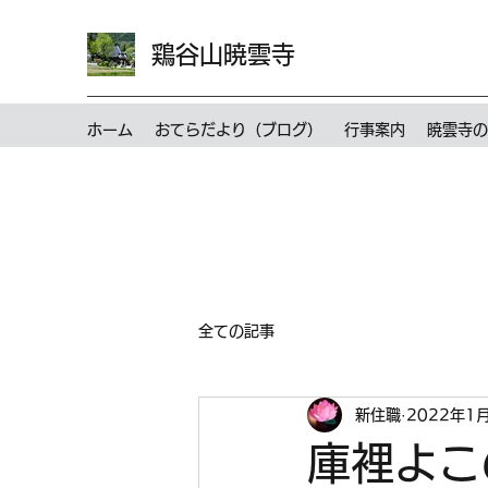
鶏谷山暁雲寺
ホーム
おてらだより（ブログ）
行事案内
暁雲寺の
全ての記事
新住職
2022年1
庫裡よこ