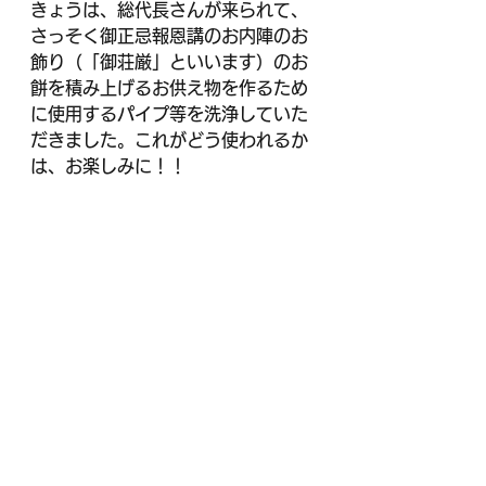
きょうは、総代長さんが来られて、
さっそく御正忌報恩講のお内陣のお
飾り（「御荘厳」といいます）のお
餅を積み上げるお供え物を作るため
に使用するパイプ等を洗浄していた
だきました。これがどう使われるか
は、お楽しみに！！
今年も御正忌報恩講をお迎えするに
当たり、ご門徒さん、地域の方、ご
縁のある方等、多くのみなさまのお
支えをいただきます。たいへんあり
がとうございます。今年もどうぞよ
ろしくお願いいたします。