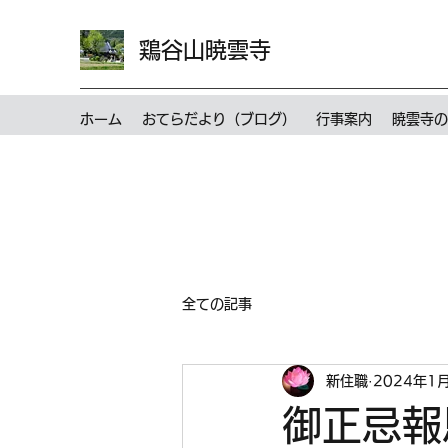
鶏谷山暁雲寺
ホーム
おてらだより（ブログ）
行事案内
暁雲寺の
全ての記事
新住職
2024年1
御正忌報