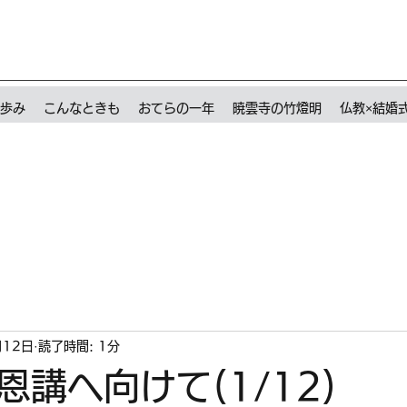
歩み
こんなときも
おてらの一年
暁雲寺の竹燈明
仏教×結婚
月12日
読了時間: 1分
恩講へ向けて(1/12)