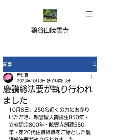
鶏谷山暁雲寺
記事
新住職
2023年10月8日
読了時間: 3分
慶讃総法要が執り行われ
ました
10月8日、250名近くの方にお参り
いただき、親鸞聖人御誕生850年・
立教開宗800年・暁雲寺創建550
年・第20代住職継職をご縁とした慶
讃総法要が執り行われました。