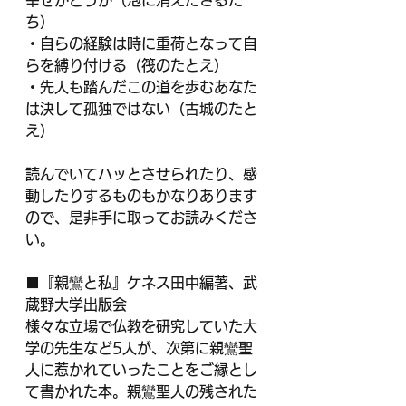
幸せかどうか（泡に消えたさるた
ち）
・自らの経験は時に重荷となって自
らを縛り付ける（筏のたとえ）
・先人も踏んだこの道を歩むあなた
は決して孤独ではない（古城のたと
え）
読んでいてハッとさせられたり、感
動したりするものもかなりあります
ので、是非手に取ってお読みくださ
い。
■『親鸞と私』ケネス田中編著、武
蔵野大学出版会
様々な立場で仏教を研究していた大
学の先生など5人が、次第に親鸞聖
人に惹かれていったことをご縁とし
て書かれた本。親鸞聖人の残された