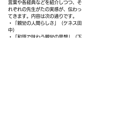
言葉や各経典などを紹介しつつ、そ
れぞれの先生がたの実感が、伝わっ
てきます。内容は次の通りです。
・「親鸞の人間らしさ」（ケネス田
中）
・「和語で味わう親鸞の思想」（下
田正弘）
・「釈尊の『悟り』から親鸞の『救
い』へ」（丘山新）
・「親鸞と菩薩思想」（末木文美
士）
・「還相回向ということ」（竹村牧
男）
タイトルや小見出しだけだと「難し
いかなーー」と感じるかも知れませ
んが、意外とすっと読み進められま
す。是非ご覧ください。