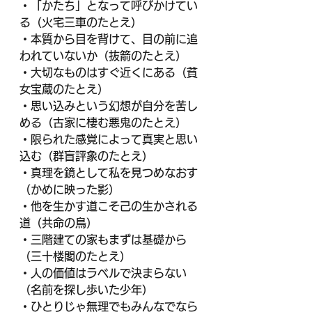
・「かたち」となって呼びかけてい
る（火宅三車のたとえ）
・本質から目を背けて、目の前に追
われていないか（抜箭のたとえ）
・大切なものはすぐ近くにある（貧
女宝蔵のたとえ）
・思い込みという幻想が自分を苦し
める（古家に棲む悪鬼のたとえ）
・限られた感覚によって真実と思い
込む（群盲評象のたとえ）
・真理を鏡として私を見つめなおす
（かめに映った影）
・他を生かす道こそ己の生かされる
道（共命の鳥）
・三階建ての家もまずは基礎から
（三十楼閣のたとえ）
・人の価値はラベルで決まらない
（名前を探し歩いた少年）
・ひとりじゃ無理でもみんなでなら