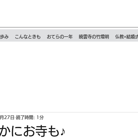
歩み
こんなときも
おてらの一年
暁雲寺の竹燈明
仏教×結婚
1月27日
読了時間: 1分
かにお寺も♪