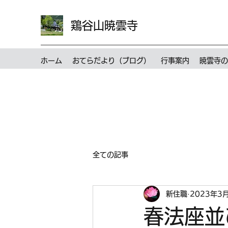
鶏谷山暁雲寺
ホーム
おてらだより（ブログ）
行事案内
暁雲寺の
全ての記事
新住職
2023年3
春法座並