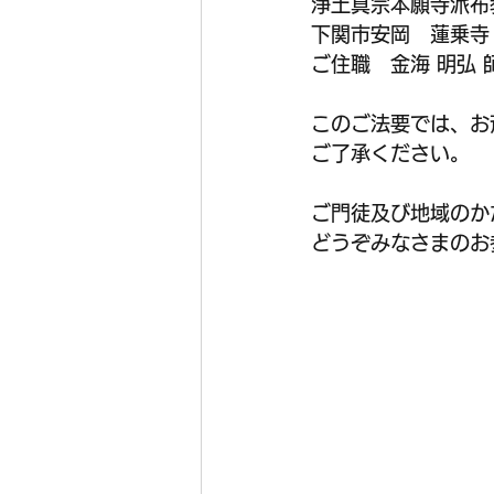
浄土真宗本願寺派布教
下関市安岡　蓮乗寺
ご住職　金海 明弘 
このご法要では、お
ご了承ください。
ご門徒及び地域のか
どうぞみなさまのお