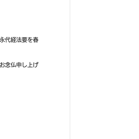
た永代経法要を春
お念仏申し上げ