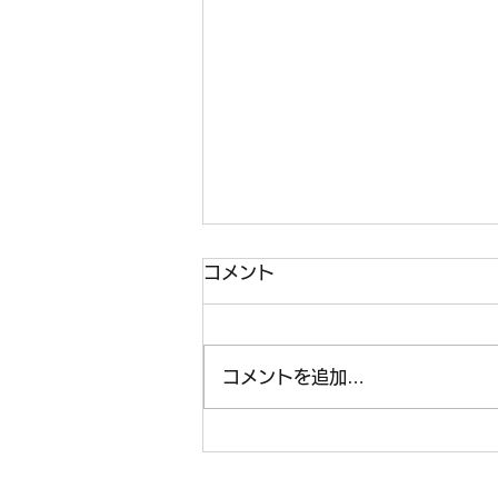
コメント
コメントを追加…
会長さんと副会長さんが中四
国地区仏教婦人会大会に参加