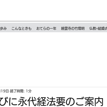
歩み
こんなときも
おてらの一年
暁雲寺の竹燈明
仏教×結婚
月19日
読了時間: 1分
びに永代経法要のご案内