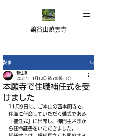
鶏谷山暁雲寺
記事
新住職
2021年11月12日
読了時間: 1分
本願寺で住職補任式を受
けました
11月9日に、ご本山の西本願寺で、
住職に任命していただく儀式である
「補任式」に出席し、御門主さまか
ら任命証書をいただきました。
補任式には、総代長さんも同席する