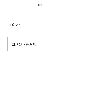
コメント
お盆のお勤め（お参
会長さんと副会長
コメントを追加…
り）が始まりました
が中四国地区仏教
会大会に参加しま