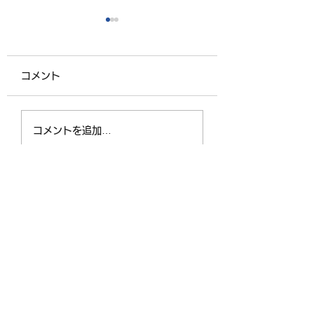
コメント
夏の奉仕作業がありま
臨時駐車場を整備
コメントを追加…
した
いただきました