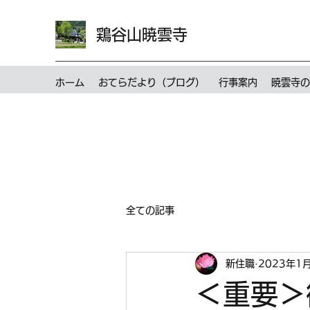
鶏谷山暁雲寺
ホーム
おてらだより（ブログ）
行事案内
暁雲寺の
全ての記事
新住職
2023年1
＜重要＞