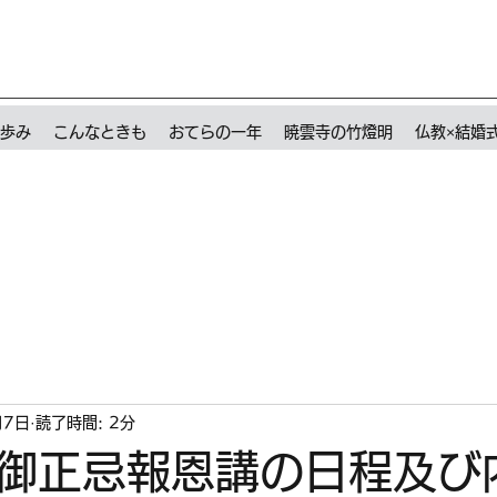
歩み
こんなときも
おてらの一年
暁雲寺の竹燈明
仏教×結婚
月7日
読了時間: 2分
御正忌報恩講の日程及び