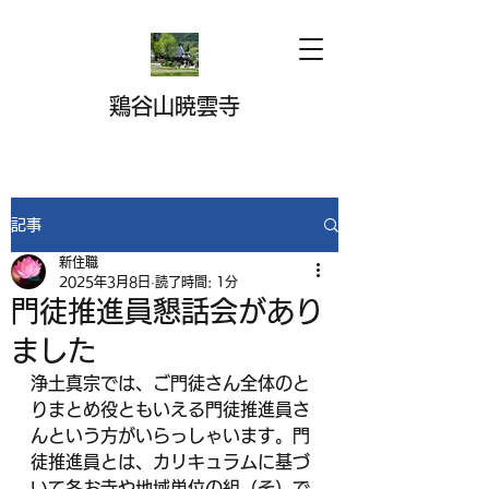
鶏谷山暁雲寺
記事
新住職
2025年3月8日
読了時間: 1分
門徒推進員懇話会があり
ました
浄土真宗では、ご門徒さん全体のと
りまとめ役ともいえる門徒推進員さ
んという方がいらっしゃいます。門
徒推進員とは、カリキュラムに基づ
いて各お寺や地域単位の組（そ）で