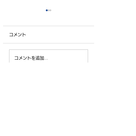
コメント
夏の奉仕作業がありま
臨時駐車場を整備
コメントを追加…
した
いただきました