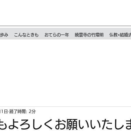
歩み
こんなときも
おてらの一年
暁雲寺の竹燈明
仏教×結婚
月1日
読了時間: 2分
年もよろしくお願いいたし