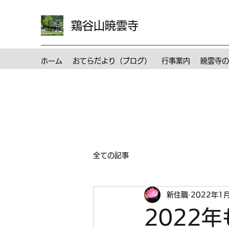
鶏谷山暁雲寺
ホーム
おてらだより（ブログ）
行事案内
暁雲寺の
全ての記事
新住職
2022年1
2022