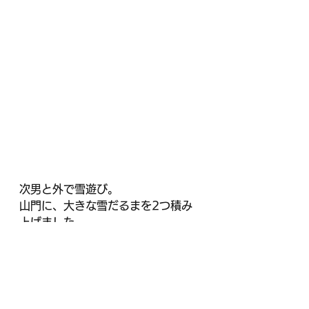
次男と外で雪遊び。
山門に、大きな雪だるまを2つ積み
上げました。
こどもと雪遊びができるご縁も、た
ぶんこれが最後かな…。
親としてはしみじみ。