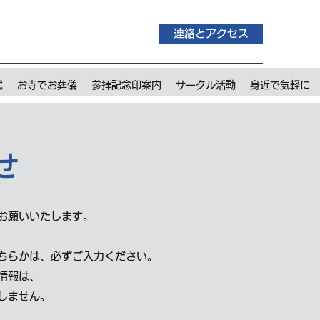
連絡とアクセス
式
お寺でお葬儀
参拝記念印案内
サークル活動
身近で気軽に
せ
にお願いいたします。
ちらかは、必ずご入力ください。
情報は、
しません。