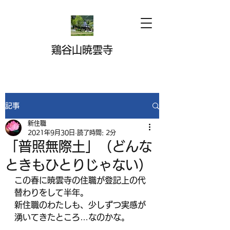
鶏谷山暁雲寺
記事
新住職
2021年9月30日
読了時間: 2分
「普照無際土」（どんな
ときもひとりじゃない）
この春に暁雲寺の住職が登記上の代
替わりをして半年。
新住職のわたしも、少しずつ実感が
湧いてきたところ…なのかな。